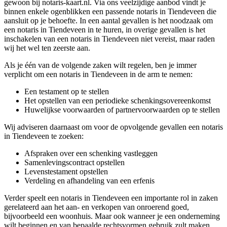
gewoon bij notaris-kaart.nl. Via ons veelzijdige aanbod vindt je
binnen enkele ogenblikken een passende notaris in Tiendeveen die
aansluit op je behoefte. In een aantal gevallen is het noodzaak om
een notaris in Tiendeveen in te huren, in overige gevallen is het
inschakelen van een notaris in Tiendeveen niet vereist, maar raden
wij het wel ten zeerste aan.
Als je één van de volgende zaken wilt regelen, ben je immer
verplicht om een notaris in Tiendeveen in de arm te nemen:
Een testament op te stellen
Het opstellen van een periodieke schenkingsovereenkomst
Huwelijkse voorwaarden of partnervoorwaarden op te stellen
Wij adviseren daarnaast om voor de opvolgende gevallen een notaris
in Tiendeveen te zoeken:
Afspraken over een schenking vastleggen
Samenlevingscontract opstellen
Levenstestament opstellen
Verdeling en afhandeling van een erfenis
Verder speelt een notaris in Tiendeveen een importante rol in zaken
gerelateerd aan het aan- en verkopen van onroerend goed,
bijvoorbeeld een woonhuis. Maar ook wanneer je een onderneming
wilt beginnen en van bepaalde rechtsvormen gebruik zult maken,