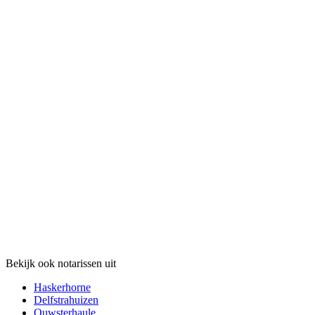
Bekijk ook notarissen uit
Haskerhorne
Delfstrahuizen
Ouwsterhaule