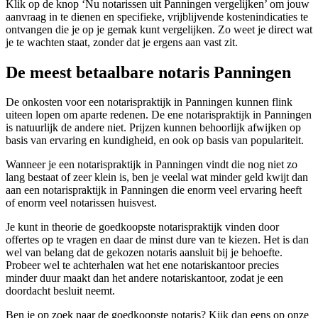
Klik op de knop ‘Nu notarissen uit Panningen vergelijken’ om jouw
aanvraag in te dienen en specifieke, vrijblijvende kostenindicaties te
ontvangen die je op je gemak kunt vergelijken. Zo weet je direct wat
je te wachten staat, zonder dat je ergens aan vast zit.
De meest betaalbare notaris Panningen
De onkosten voor een notarispraktijk in Panningen kunnen flink
uiteen lopen om aparte redenen. De ene notarispraktijk in Panningen
is natuurlijk de andere niet. Prijzen kunnen behoorlijk afwijken op
basis van ervaring en kundigheid, en ook op basis van populariteit.
Wanneer je een notarispraktijk in Panningen vindt die nog niet zo
lang bestaat of zeer klein is, ben je veelal wat minder geld kwijt dan
aan een notarispraktijk in Panningen die enorm veel ervaring heeft
of enorm veel notarissen huisvest.
Je kunt in theorie de goedkoopste notarispraktijk vinden door
offertes op te vragen en daar de minst dure van te kiezen. Het is dan
wel van belang dat de gekozen notaris aansluit bij je behoefte.
Probeer wel te achterhalen wat het ene notariskantoor precies
minder duur maakt dan het andere notariskantoor, zodat je een
doordacht besluit neemt.
Ben je op zoek naar de goedkoopste notaris? Kijk dan eens op onze