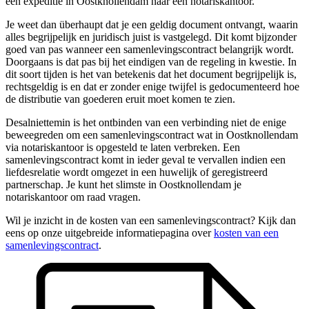
een expeditie in Oostknollendam naar een notariskantoor.
Je weet dan überhaupt dat je een geldig document ontvangt, waarin
alles begrijpelijk en juridisch juist is vastgelegd. Dit komt bijzonder
goed van pas wanneer een samenlevingscontract belangrijk wordt.
Doorgaans is dat pas bij het eindigen van de regeling in kwestie. In
dit soort tijden is het van betekenis dat het document begrijpelijk is,
rechtsgeldig is en dat er zonder enige twijfel is gedocumenteerd hoe
de distributie van goederen eruit moet komen te zien.
Desalniettemin is het ontbinden van een verbinding niet de enige
beweegreden om een samenlevingscontract wat in Oostknollendam
via notariskantoor is opgesteld te laten verbreken. Een
samenlevingscontract komt in ieder geval te vervallen indien een
liefdesrelatie wordt omgezet in een huwelijk of geregistreerd
partnerschap. Je kunt het slimste in Oostknollendam je
notariskantoor om raad vragen.
Wil je inzicht in de kosten van een samenlevingscontract? Kijk dan
eens op onze uitgebreide informatiepagina over
kosten van een
samenlevingscontract
.