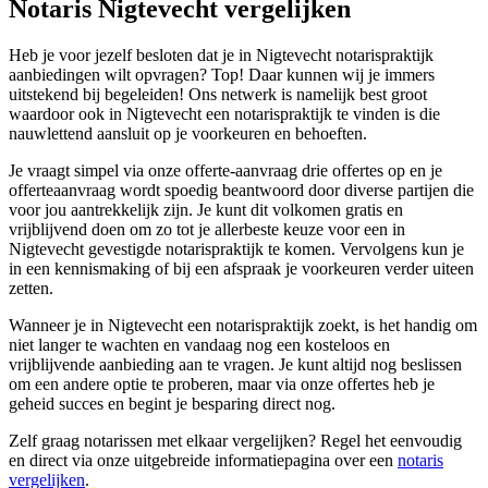
Notaris Nigtevecht vergelijken
Heb je voor jezelf besloten dat je in Nigtevecht notarispraktijk
aanbiedingen wilt opvragen? Top! Daar kunnen wij je immers
uitstekend bij begeleiden! Ons netwerk is namelijk best groot
waardoor ook in Nigtevecht een notarispraktijk te vinden is die
nauwlettend aansluit op je voorkeuren en behoeften.
Je vraagt simpel via onze offerte-aanvraag drie offertes op en je
offerteaanvraag wordt spoedig beantwoord door diverse partijen die
voor jou aantrekkelijk zijn. Je kunt dit volkomen gratis en
vrijblijvend doen om zo tot je allerbeste keuze voor een in
Nigtevecht gevestigde notarispraktijk te komen. Vervolgens kun je
in een kennismaking of bij een afspraak je voorkeuren verder uiteen
zetten.
Wanneer je in Nigtevecht een notarispraktijk zoekt, is het handig om
niet langer te wachten en vandaag nog een kosteloos en
vrijblijvende aanbieding aan te vragen. Je kunt altijd nog beslissen
om een andere optie te proberen, maar via onze offertes heb je
geheid succes en begint je besparing direct nog.
Zelf graag notarissen met elkaar vergelijken? Regel het eenvoudig
en direct via onze uitgebreide informatiepagina over een
notaris
vergelijken
.