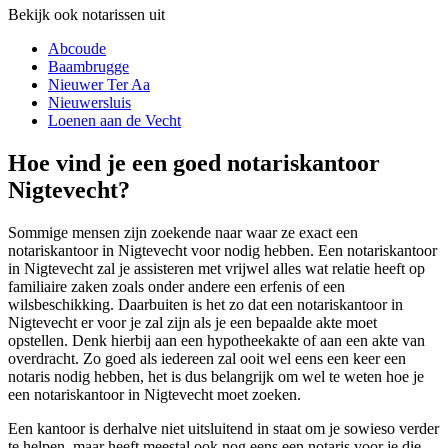
Bekijk ook notarissen uit
Abcoude
Baambrugge
Nieuwer Ter Aa
Nieuwersluis
Loenen aan de Vecht
Hoe vind je een goed notariskantoor
Nigtevecht?
Sommige mensen zijn zoekende naar waar ze exact een
notariskantoor in Nigtevecht voor nodig hebben. Een notariskantoor
in Nigtevecht zal je assisteren met vrijwel alles wat relatie heeft op
familiaire zaken zoals onder andere een erfenis of een
wilsbeschikking. Daarbuiten is het zo dat een notariskantoor in
Nigtevecht er voor je zal zijn als je een bepaalde akte moet
opstellen. Denk hierbij aan een hypotheekakte of aan een akte van
overdracht. Zo goed als iedereen zal ooit wel eens een keer een
notaris nodig hebben, het is dus belangrijk om wel te weten hoe je
een notariskantoor in Nigtevecht moet zoeken.
Een kantoor is derhalve niet uitsluitend in staat om je sowieso verder
te helpen, maar heeft meestal ook nog eens een notaris voor je die