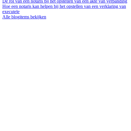
De rol van een notaris bij het opstellen van een akte van verpanding
Hoe een notaris kan helpen bij het opstellen van een verklaring van
executele
Alle blogitems bekijken