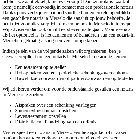
hebben we aantrekkelijk nieuws voor je! Dankzij notaris-kaart.nl
kom je namelijk eenvoudig in contact met een professionele notaris.
Dankzij ons veelzijdige aanbod vindt je binnen enkele ogenblikken
een geschikte notaris in Merselo die aansluit op jouw behoefte. Je
bent niet voor alles verplicht om een notaris in Merselo in te roepen.
Wij adviseren dan ook om dit eerst even na te gaan. Maar evenals
als het optioneel is, is het aannemen of benaderen van een notaris in
Merselo regelmatig alsnog een verstandige keuze.
Indien je één van de volgende zaken wilt organiseren, ben je
steevast verplicht om een notaris in Merselo in de arm te nemen:
Een testament op te stellen
Het opmaken van een periodieke schenkingsovereenkomst
Huwelijkse voorwaarden of partnervoorwaarden op te stellen
Wij adviseren verder om voor de onderstaande gevallen een notaris
in Merselo te zoeken:
Afspraken over een schenking vastleggen
Samenlevingscontract opstellen
Levenstestament opstellen
Distributie en afhandeling van een erfenis
Verder speelt een notaris in Merselo een belangrijke rol in zaken
rondom het aan- en verkopen van onroerend goed, zoals een