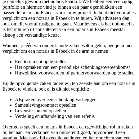
je namelijk gewoon met notaris-kaart.nl. We hebben een veelzijdig
portfolio en hiermee vind je binnen een paar ogenblikken een
passende notaris in Esbeek voor jouw project. Je bent niet voor alles
verplicht om een notaris in Esbeek in te huren. Wij adviseren dan
ook om dit vooraf rustig na te gaan. Maar tevens als het optioneel is,
is het inhuren of consulteren van een notaris in Esbeek meestal
alsnog een verstandige keuze.
Wanneer je één van onderstaande zaken wilt regelen, ben je immer
verplicht om een notaris in Esbeek in de arm te nemen:
Een testament op te stellen
Het opmaken van een periodieke schenkingsovereenkomst
Huwelijkse voorwaarden of partnervoorwaarden op te stellen
Bij de opvolgende zaken raden wij ten zeerste aan om een notaris in
Esbeek te vinden, ook al is dit niet verplicht:
Afspraken over een schenking vastleggen
Samenlevingscontract opstellen
Levenstestament opstellen
Verdeling en afhandeling van een erfenis
Overigens speelt een notaris in Esbeek een gewichtige rol in zaken
bij het aan- en verkopen van onroerend goed, bijvoorbeeld een
woning. Maar ook bij executie veilingen en het oprichten van een