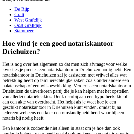
De Rijp
Graft
West Graftdijk
Oost Graftdijk
Starnmeer
Hoe vind je een goed notariskantoor
Driehuizen?
Het is nog over het algemeen zo dat men zich afvraagt voor welke
kwesties je precies een notariskantoor in Driehuizen nodig hebt. Een
notariskantoor in Driehuizen zal je assisteren met vrijwel alles wat
betrekking heeft op familierechtelijke zaken zoals onder andere een
nalatenschap of een wilsbeschikking. Verder is een notariskantoor in
Driehuizen de uitverkoren partij die je kan helpen met het opstellen
van allerlei notariële aktes. Denk daarbij aan een hypotheekakte of
aan een akte van overdracht. Het helpt als je weet hoe je een
geschikt notariskantoor in Driehuizen kunt vinden, omdat bijna
iedereen wel eens een keer een omstandigheid heeft waar hij een
notaris bij nodig heeft.
Een kantoor is zodoende niet alleen in staat om je hoe dan ook
verder te helpen, maar heeft veelal ook nog eens een notaris voor je