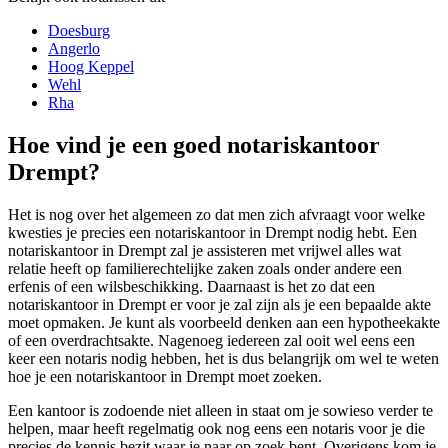
Doesburg
Angerlo
Hoog Keppel
Wehl
Rha
Hoe vind je een goed notariskantoor
Drempt?
Het is nog over het algemeen zo dat men zich afvraagt voor welke
kwesties je precies een notariskantoor in Drempt nodig hebt. Een
notariskantoor in Drempt zal je assisteren met vrijwel alles wat
relatie heeft op familierechtelijke zaken zoals onder andere een
erfenis of een wilsbeschikking. Daarnaast is het zo dat een
notariskantoor in Drempt er voor je zal zijn als je een bepaalde akte
moet opmaken. Je kunt als voorbeeld denken aan een hypotheekakte
of een overdrachtsakte. Nagenoeg iedereen zal ooit wel eens een
keer een notaris nodig hebben, het is dus belangrijk om wel te weten
hoe je een notariskantoor in Drempt moet zoeken.
Een kantoor is zodoende niet alleen in staat om je sowieso verder te
helpen, maar heeft regelmatig ook nog eens een notaris voor je die
precies de kennis bezit waar je naar op zoek bent. Overigens kom je