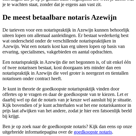
je te wachten staat, zonder dat je ergens aan vast zit.
De meest betaalbare notaris Azewijn
De tarieven voor een notarispraktijk in Azewijn kunnen behoorlijk
uiteen lopen om allemaal aanleidingen. Er bestaat wederkerig best
wat onderscheid onder de verschillende notarispraktijken in
Azewijn. Wat een notaris kost kan erg uiteen lopen op basis van
ervaring, specialismes, vakgebieden en aantal opdrachten.
Een notarispraktijk in Azewijn die net begonnen is, of uit enkel één
of twee notarissen bestaat, kost doorgaans iets minder dan een
notarispraktijk in Azewijn die veel groter is neergezet en tientallen
notarissen onder contract heeft.
Je kunt in theorie de goedkoopste notarispraktijk vinden door
offertes op te vragen en daar de goedkoopste van te kiezen. Let er
daarbij wel op dat de notaris van je keuze wel aansluit bij je situatie.
Kijk bovendien of je kunt achterhalen wat het ene notariskantoor in
prijs laat afwijken van het andere, zodat je hier een fatsoenlijk beeld
bij krijgt.
Ben je op zoek naar de goedkoopste notaris? Kijk dan eens op onze
uitgebreide informatiepagina over de
goedkoopste notaris
.