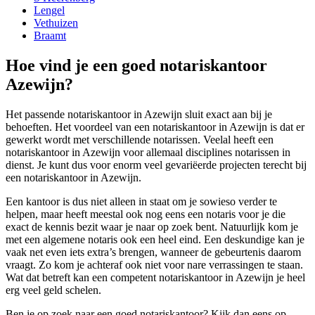
Lengel
Vethuizen
Braamt
Hoe vind je een goed notariskantoor
Azewijn?
Het passende notariskantoor in Azewijn sluit exact aan bij je
behoeften. Het voordeel van een notariskantoor in Azewijn is dat er
gewerkt wordt met verschillende notarissen. Veelal heeft een
notariskantoor in Azewijn voor allemaal disciplines notarissen in
dienst. Je kunt dus voor enorm veel gevariëerde projecten terecht bij
een notariskantoor in Azewijn.
Een kantoor is dus niet alleen in staat om je sowieso verder te
helpen, maar heeft meestal ook nog eens een notaris voor je die
exact de kennis bezit waar je naar op zoek bent. Natuurlijk kom je
met een algemene notaris ook een heel eind. Een deskundige kan je
vaak net even iets extra’s brengen, wanneer de gebeurtenis daarom
vraagt. Zo kom je achteraf ook niet voor nare verrassingen te staan.
Wat dat betreft kan een competent notariskantoor in Azewijn je heel
erg veel geld schelen.
Ben je op zoek naar een goed notariskantoor? Kijk dan eens op