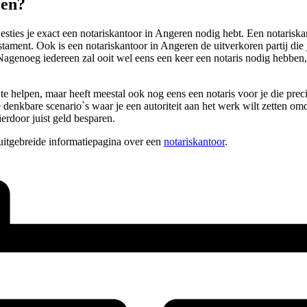
ren?
ties je exact een notariskantoor in Angeren nodig hebt. Een notariskant
tament. Ook is een notariskantoor in Angeren de uitverkoren partij die j
genoeg iedereen zal ooit wel eens een keer een notaris nodig hebben, h
 te helpen, maar heeft meestal ook nog eens een notaris voor je die pre
e denkbare scenario`s waar je een autoriteit aan het werk wilt zetten 
ierdoor juist geld besparen.
uitgebreide informatiepagina over een
notariskantoor
.