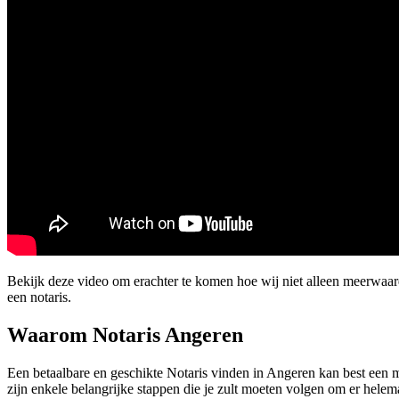
Bekijk deze video om erachter te komen hoe wij niet alleen meerwa
een notaris.
Waarom Notaris Angeren
Een betaalbare en geschikte Notaris vinden in Angeren kan best een moe
zijn enkele belangrijke stappen die je zult moeten volgen om er helema