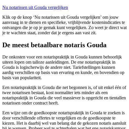
Nu notarissen uit Gouda vergelijken
Klik op de knop ‘Nu notarissen uit Gouda vergelijken’ om jouw
aanvraag in te dienen en specifieke, vrijblijvende kostenindicaties te
ontvangen die je op je gemak kunt vergelijken. Zo weet je direct wat
je te wachten staat, zonder dat je ergens aan vast zit.
De meest betaalbare notaris Gouda
De onkosten voor een notarispraktijk in Gouda kunnen behoorlijk
uiteen lopen om talloze aanleidingen. De ene notarispraktijk in
Gouda is logischerwijs de andere niet. Tariefstellingen kunnen
aardig verschillen op basis van ervaring en kunde, en bovendien op
basis van populariteit.
Een notarispraktijk in Gouda die net begonnen is, of uit enkel één of
twee notarissen bestaat, kost normaliter iets minder als een
notarispraktijk in Gouda die veel massiever is opgericht en tientallen
notarissen onder contract heeft.
Een wijze om de goedkoopste notarispraktijk in Gouda te zoeken is
door verschillende offertes te vergelijken en de goedkoopste te
kiezen. Het is daarbij wel van belang dat de gekozen notaris aansluit
bij je wensen. Probeer wel te achterhalen wat het ene notariskantoor