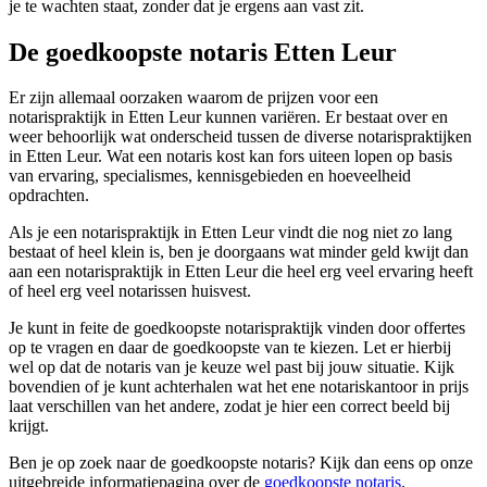
je te wachten staat, zonder dat je ergens aan vast zit.
De goedkoopste notaris Etten Leur
Er zijn allemaal oorzaken waarom de prijzen voor een
notarispraktijk in Etten Leur kunnen variëren. Er bestaat over en
weer behoorlijk wat onderscheid tussen de diverse notarispraktijken
in Etten Leur. Wat een notaris kost kan fors uiteen lopen op basis
van ervaring, specialismes, kennisgebieden en hoeveelheid
opdrachten.
Als je een notarispraktijk in Etten Leur vindt die nog niet zo lang
bestaat of heel klein is, ben je doorgaans wat minder geld kwijt dan
aan een notarispraktijk in Etten Leur die heel erg veel ervaring heeft
of heel erg veel notarissen huisvest.
Je kunt in feite de goedkoopste notarispraktijk vinden door offertes
op te vragen en daar de goedkoopste van te kiezen. Let er hierbij
wel op dat de notaris van je keuze wel past bij jouw situatie. Kijk
bovendien of je kunt achterhalen wat het ene notariskantoor in prijs
laat verschillen van het andere, zodat je hier een correct beeld bij
krijgt.
Ben je op zoek naar de goedkoopste notaris? Kijk dan eens op onze
uitgebreide informatiepagina over de
goedkoopste notaris
.