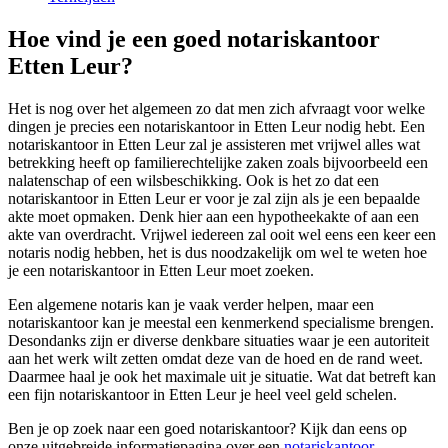
Hoe vind je een goed notariskantoor
Etten Leur?
Het is nog over het algemeen zo dat men zich afvraagt voor welke
dingen je precies een notariskantoor in Etten Leur nodig hebt. Een
notariskantoor in Etten Leur zal je assisteren met vrijwel alles wat
betrekking heeft op familierechtelijke zaken zoals bijvoorbeeld een
nalatenschap of een wilsbeschikking. Ook is het zo dat een
notariskantoor in Etten Leur er voor je zal zijn als je een bepaalde
akte moet opmaken. Denk hier aan een hypotheekakte of aan een
akte van overdracht. Vrijwel iedereen zal ooit wel eens een keer een
notaris nodig hebben, het is dus noodzakelijk om wel te weten hoe
je een notariskantoor in Etten Leur moet zoeken.
Een algemene notaris kan je vaak verder helpen, maar een
notariskantoor kan je meestal een kenmerkend specialisme brengen.
Desondanks zijn er diverse denkbare situaties waar je een autoriteit
aan het werk wilt zetten omdat deze van de hoed en de rand weet.
Daarmee haal je ook het maximale uit je situatie. Wat dat betreft kan
een fijn notariskantoor in Etten Leur je heel veel geld schelen.
Ben je op zoek naar een goed notariskantoor? Kijk dan eens op
onze uitgebreide informatiepagina over een
notariskantoor
.