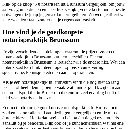
Klik op de knop ‘Nu notarissen uit Brunssum vergelijken’ om jouw
aanvraag in te dienen en specifieke, vrijblijvende kostenindicaties te
ontvangen die je op je gemak kunt vergelijken. Zo weet je direct wat
je te wachten staat, zonder dat je ergens aan vast zit.
Hoe vind je de goedkoopste
notarispraktijk Brunssum
Er zijn verschillende aanleidingen waarom de prijzen voor een
notarispraktijk in Brunssum kunnen verschillen. De ene
notarispraktijk in Brunssum is logischerwijs de andere niet. Wat een
notaris kost kan flink uiteen lopen op basis van ervaring,
specialisatie, kennisgebieden en aantal opdrachten.
Als je een notarispraktijk in Brunssum vindt die nog niet zo lang
bestaat of heel klein is, ben je vaak wat minder geld kwijt dan aan
een notarispraktijk in Brunssum die enorm veel ervaring heeft of
heel veel notarissen huisvest.
Een methode om de goedkoopste notarispraktijk in Brunssum te
zoeken is door allemaal aanbiedingen te vergelijken en de minst
dure te kiezen. Het is dan wel van belang dat de gekozen notaris
aansluit bij je behoefte. Kijk ook of je kunt achterhalen wat het ene
notariskantoor in prijs laat verschillen van het andere, zodat je hier